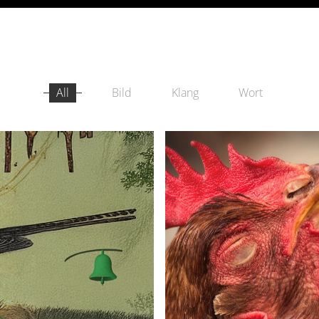
BEARBEITUNGEN
All
Bild
Klang
Wort