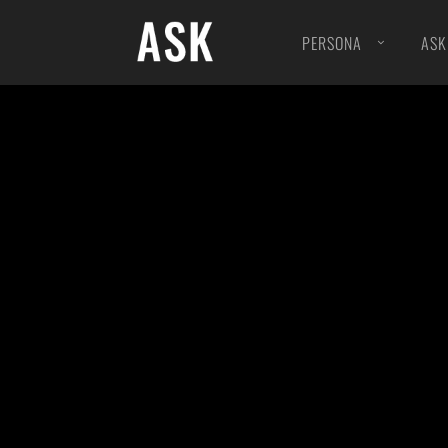
PERSONA
ASK
»OPENSEA« | NFT Collections
EDIT
“DIE SEHEN DOCH ALLE GLEICH AUS” | Galerie
AUDI
PHOENIX ASCHE | Fotobuch
»CO
iLOOK | Galerie
EDIT
SCHWANENSEE | Galerie
COM
ALLGÄU PORTFOLIO | Galerie
ARTI
STOFFE | Galerie
LAB