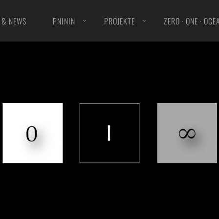
 & NEWS
PNININ
PROJEKTE
ZERO · ONE · OCE
ION »PNININ«
MUSIK FÜR ORCHESTER
O »ONLINE«
MUSIK FÜR ENSEMBLE
OKBOOK« EDITION
KAMMERMUSIK
ION »OBST OBSCURE«
KLAVIERMUSIK
PILATIONS
ELEKTRONISCHE MUSIK
STS
VOKALMUSIK
EL
FREISTIL