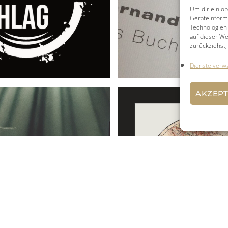
Um dir ein op
Geräteinform
Technologien 
auf dieser We
zurückziehst
Dienste verw
AKZEPT