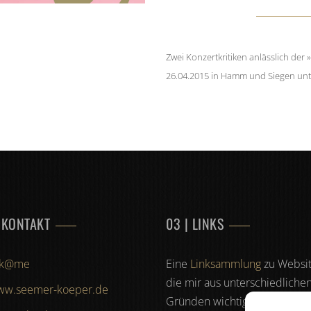
Zwei Konzertkritiken anlässlich de
26.04.2015 in Hamm und Siegen unte
 KONTAKT
03 | LINKS
sk@me
Eine
Linksammlung
zu Websit
die mir aus unterschiedliche
ww.seemer-koeper.de
Gründen wichtig sind und die