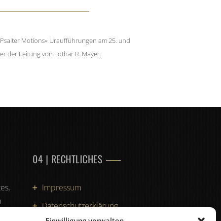
r »Psalter Motions« Uraufführungen am 25. und
r der Leitung von Lothar R. Mayer.
04 | RECHTLICHES
es,
Impressum
n
Datenschutzerklärung
 ich
Einwilligung verwalten