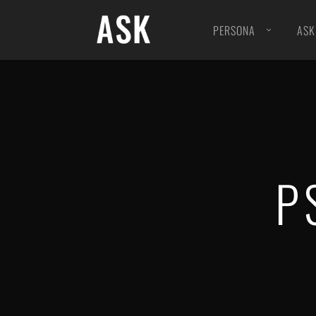
PERSONA
ASK
»OPENSEA« | NFT Collections
EDIT
“DIE SEHEN DOCH ALLE GLEICH AUS” | Galerie
AUDI
P
PHOENIX ASCHE | Fotobuch
»CO
iLOOK | Galerie
EDIT
SCHWANENSEE | Galerie
COM
ALLGÄU PORTFOLIO | Galerie
ARTI
STOFFE | Galerie
LAB