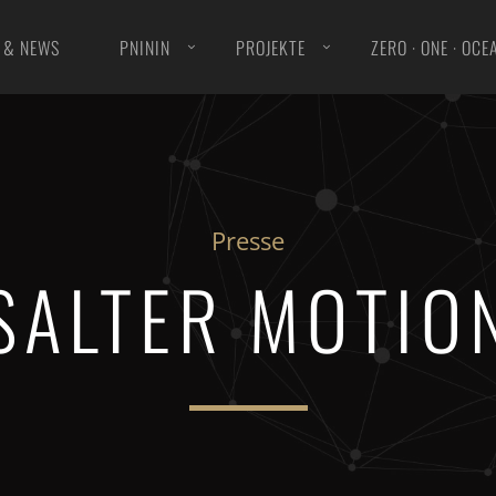
 & NEWS
PNININ
PROJEKTE
ZERO · ONE · OCE
ION »PNININ«
MUSIK FÜR ORCHESTER
Presse
O »ONLINE«
MUSIK FÜR ENSEMBLE
SALTER MOTIO
OKBOOK« EDITION
KAMMERMUSIK
ION »OBST OBSCURE«
KLAVIERMUSIK
PILATIONS
ELEKTRONISCHE MUSIK
STS
VOKALMUSIK
EL
FREISTIL