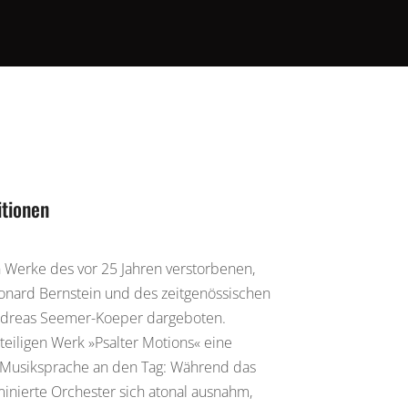
MACONDO · EDITION 24
MACONDO · EDITION 23
itionen
 Werke des vor 25 Jahren verstorbenen,
nard Bernstein und des zeitgenössischen
dreas Seemer-Koeper dargeboten.
iteiligen Werk »Psalter Motions« eine
e Musiksprache an den Tag: Während das
inierte Orchester sich atonal ausnahm,