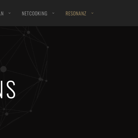
AN
NETCOOKING
RESONANZ
LEITBILD | Orientierung
BEWEGUNG | Standpunkt
NS
STRAFSTOß | Erzählung
DIESE ART PAPIERE · ZWEITER BAND
DIESE ART PAPIERE · ERSTER BAND
LOSCH | Erzählungen
*