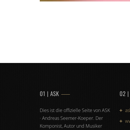
01 | ASK
02 |
Dies ist die offizielle Seite von ASK
a
· Andreas Seemer-Koeper. Der
w
Komponist, Autor und Musiker