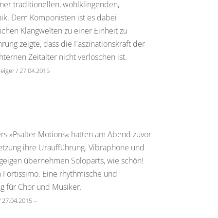
ner traditionellen, wohlklingenden,
nik. Dem Komponisten ist es dabei
ichen Klangwelten zu einer Einheit zu
ung zeigte, dass die Faszinationskraft der
ternen Zeitalter nicht verloschen ist.
eiger / 27.04.2015
s »Psalter Motions« hatten am Abend zuvor
etzung ihre Uraufführung. Vibraphone und
geigen übernehmen Soloparts, wie schön!
n Fortissimo. Eine rhythmische und
 für Chor und Musiker.
 27.04.2015 –