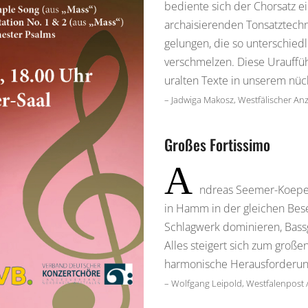
bediente sich der Chorsatz ei
archaisierenden Tonsatztech
gelungen, die so unterschiedl
verschmelzen. Diese Uraufführ
uralten Texte in unserem nüch
– Jadwiga Makosz, Westfälischer Anz
Großes Fortissimo
A
ndreas Seemer-Koeper
in Hamm in der gleichen Bes
Schlagwerk dominieren, Bass
Alles steigert sich zum große
harmonische Herausforderung
– Wolfgang Leipold, Westfalenpost /