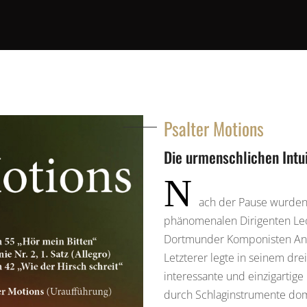
BEARBEITUNGEN
Psalter Motions
Die urmenschlichen Intu
N
ach der Pause wurden
phänomenalen Dirigenten Leo
Dortmunder Komponisten An
Letzterer legte in seinem dre
interessante und einzigartig
durch Schlaginstrumente dom