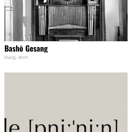
Bashō Gesang
Klang, Wort