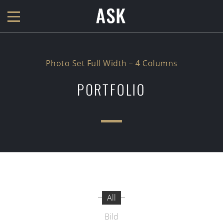
Photo Set Full Width – 4 Columns
PORTFOLIO
All
Bild