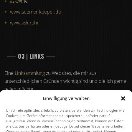
ask@me
www.seemer-koeper.de
www.ask.ruhr
03 | LINKS
Eine
Linksammlung
zu Websites, die mir aus
unterschiedlichen Gründen wichtig sind und die ich gerne
teilen möchte.
Einwilligung verwalten
Um dir ein optimales Erlebnis zu bieten, verwenden wir Technologien wie
04 | RECHTLICHES
Cookies, um Geräteinformationen zu speichern und/oder darauf
zuzugreifen. Wenn du diesen Technologien zustimmst, können wir Daten
wie das Surfverhalten oder eindeutige IDs auf dieser Website verarbeiten.
Impressum
Wenn du deine Einwillligung nicht erteilst oder zurückziehst, können