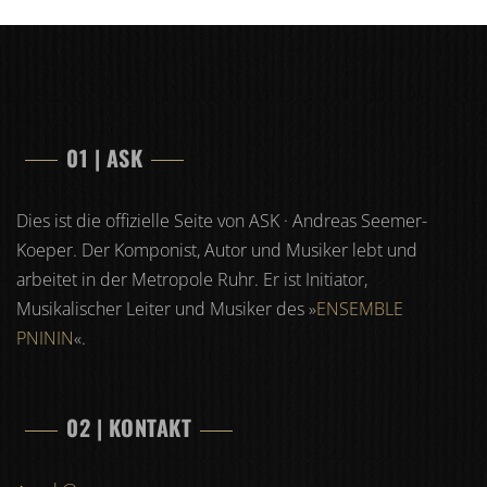
01 | ASK
Dies ist die offizielle Seite von ASK · Andreas Seemer-
Koeper. Der Komponist, Autor und Musiker lebt und
arbeitet in der Metropole Ruhr. Er ist Initiator,
Musikalischer Leiter und Musiker des »
ENSEMBLE
PNININ
«.
02 | KONTAKT