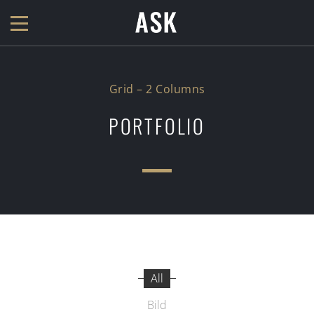
Grid – 2 Columns
PORTFOLIO
All
Bild